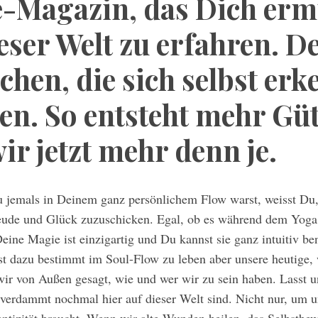
ne-Magazin, das Dich erm
eser Welt zu erfahren. D
hen, die sich selbst erk
en. So entsteht mehr Gü
r jetzt mehr denn je.
 jemals in Deinem ganz persönlichem Flow warst, weisst Du, 
eude und Glück zuzuschicken. Egal, ob es während dem Yoga
eine Magie ist einzigartig und Du kannst sie ganz intuitiv b
ist dazu bestimmt im Soul-Flow zu leben aber unsere heutige
ir von Außen gesagt, wie und wer wir zu sein haben. Lasst u
 verdammt nochmal hier auf dieser Welt sind. Nicht nur, um u