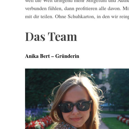
weil die Welt dringend mehr Mitgefühl und Authe
e
verbunden fühlen, dann profitieren alle davon. 
a
mit dir teilen. Ohne Schuhkarton, in den wir rei
r
c
Das Team
h
f
o
r
Anika Bert – Gründerin
: