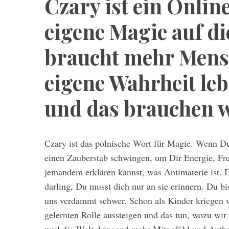
Czary ist ein Onli
eigene Magie auf di
braucht mehr Mensc
eigene Wahrheit leb
und das brauchen wi
Czary ist das polnische Wort für Magie. Wenn Du
einen Zauberstab schwingen, um Dir Energie, Fr
jemandem erklären kannst, was Antimaterie ist. D
darling, Du musst dich nur an sie erinnern. Du b
uns verdammt schwer. Schon als Kinder kriegen w
gelernten Rolle aussteigen und das tun, wozu wir
S