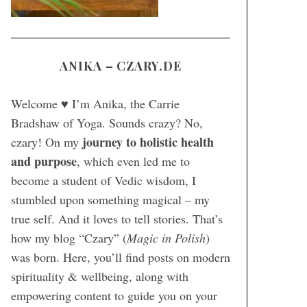
ANIKA – CZARY.DE
Welcome ♥ I’m Anika, the Carrie
Bradshaw of Yoga. Sounds crazy? No,
journey to holistic health
czary! On my
and purpose
, which even led me to
become a student of Vedic wisdom, I
stumbled upon something magical – my
true self. And it loves to tell stories. That’s
how my blog “Czary” (
Magic in Polish
)
was born. Here, you’ll find posts on modern
spirituality & wellbeing, along with
empowering content to guide you on your