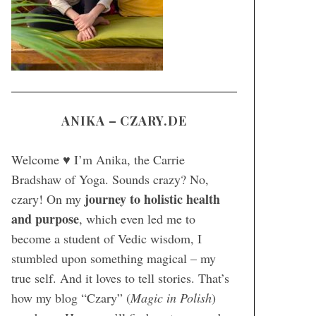
ANIKA – CZARY.DE
Welcome ♥ I’m Anika, the Carrie
Bradshaw of Yoga. Sounds crazy? No,
journey to holistic health
czary! On my
and purpose
, which even led me to
become a student of Vedic wisdom, I
stumbled upon something magical – my
true self. And it loves to tell stories. That’s
how my blog “Czary” (
Magic in Polish
)