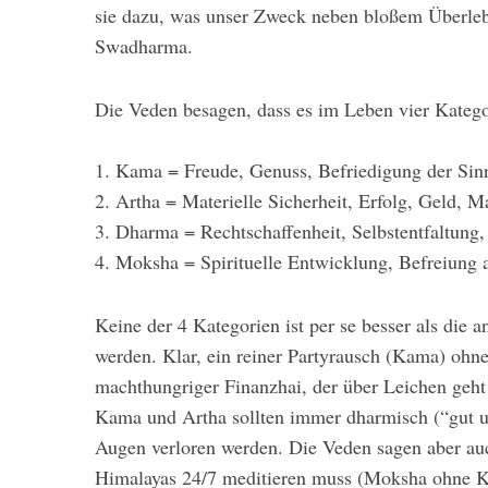
sie dazu, was unser Zweck neben bloßem Überleb
Swadharma.
Die Veden besagen, dass es im Leben vier Kategor
S
e
a
1. Kama = Freude, Genuss, Befriedigung der Sin
r
2. Artha = Materielle Sicherheit, Erfolg, Geld, M
c
3. Dharma = Rechtschaffenheit, Selbstentfaltung
h
f
4. Moksha = Spirituelle Entwicklung, Befreiung 
o
r
Keine der 4 Kategorien ist per se besser als die a
:
werden. Klar, ein reiner Partyrausch (Kama) ohn
machthungriger Finanzhai, der über Leichen geht
Kama und Artha sollten immer dharmisch (“gut un
Augen verloren werden. Die Veden sagen aber auc
Himalayas 24/7 meditieren muss (Moksha ohne K