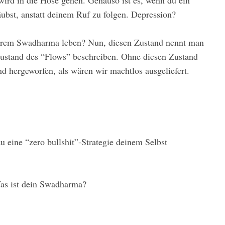
 wird in die Hose gehen. Genauso ist es, wenn du ein
äubst, anstatt deinem Ruf zu folgen. Depression?
serem Swadharma leben? Nun, diesen Zustand nennt man
Zustand des “Flows” beschreiben. Ohne diesen Zustand
nd hergeworfen, als wären wir machtlos ausgeliefert.
eine “zero bullshit”-Strategie deinem Selbst
Was ist dein Swadharma?