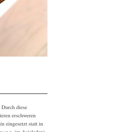
? Durch diese
tieren erschweren
 eingesetzt statt in
s u.a. im Asialaden)