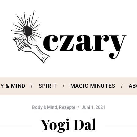
Y & MIND
SPIRIT
MAGIC MINUTES
AB
Body & Mind
,
Rezepte
Juni 1, 2021
Yogi Dal