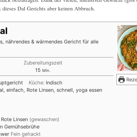
 dieses Dal Gerichts aber keinen Abbruch.
al
es, nährendes & wärmendes Gericht für alle
Zubereitungszeit
M
15
Min.
i
Reze
ptgericht
Küche:
Indisch
n
al, einfach, Rote Linsen, schnell, yoga essen
u
t
e
n
Rote Linsen
(gewaschen)
en
Gemühsebrühe
gwer
Fein gehackt