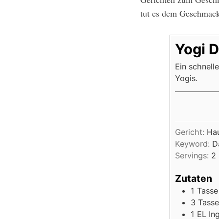
h
tut es dem Geschmack
f
o
r
:
Yogi D
Ein schnell
Yogis.
Gericht:
Hau
Keyword:
D
Servings:
2
Zutaten
1
Tasse
3
Tass
1
EL
In