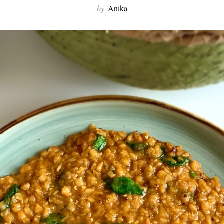
by
Anika