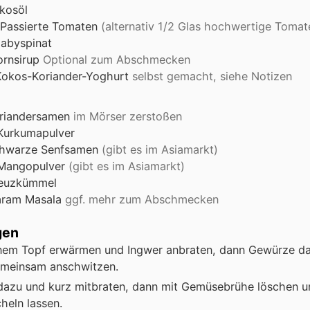
kosöl
Passierte Tomaten
(alternativ 1/2 Glas hochwertige Toma
abyspinat
rnsirup
Optional zum Abschmecken
Kokos-Koriander-Yoghurt
selbst gemacht, siehe Notizen
riandersamen
im Mörser zerstoßen
Kurkumapulver
hwarze Senfsamen
(gibt es im Asiamarkt)
Mangopulver
(gibt es im Asiamarkt)
euzkümmel
ram Masala
ggf. mehr zum Abschmecken
gen
inem Topf erwärmen und Ingwer anbraten, dann Gewürze d
emeinsam anschwitzen.
dazu und kurz mitbraten, dann mit Gemüsebrühe löschen u
heln lassen.