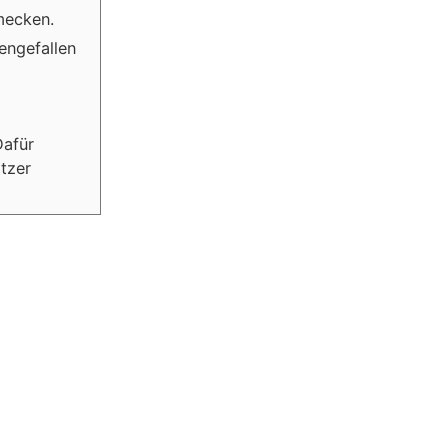
mecken.
engefallen
Dafür
tzer