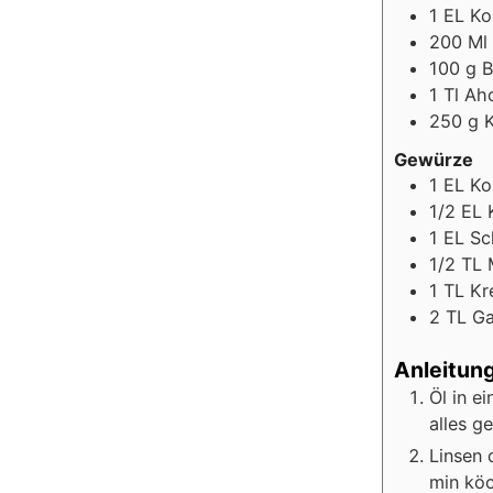
1
EL
Ko
200
Ml
100
g
B
1
Tl
Aho
250
g
Gewürze
1
EL
Ko
1/2
EL
1
EL
Sc
1/2
TL
1
TL
Kr
2
TL
Ga
Anleitun
Öl in e
alles g
Linsen 
min köc