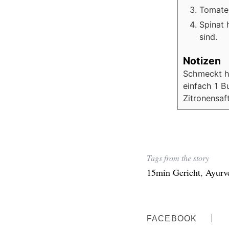
Tomaten
Spinat 
sind.
Notizen
Schmeckt he
einfach 1 B
Zitronensaf
Tags from the story
15min Gericht
,
Ayurv
FACEBOOK