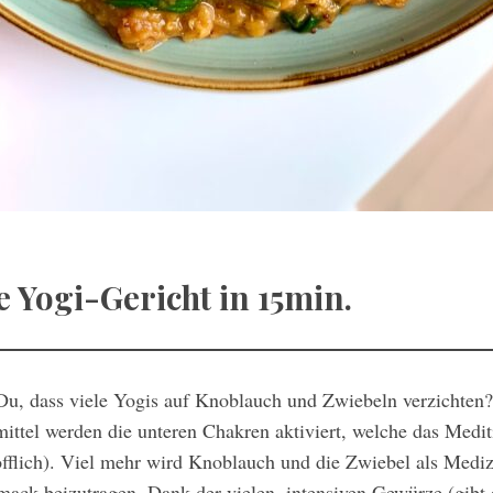
e Yogi-Gericht in 15min.
 Du, dass viele Yogis auf Knoblauch und Zwiebeln verzichten
ittel werden die unteren Chakren aktiviert, welche das Medi
offlich). Viel mehr wird Knoblauch und die Zwiebel als Medizin
ck beizutragen. Dank der vielen, intensiven Gewürze (gibt e