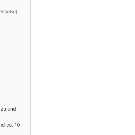
tensoße)
azu und
nd ca. 10