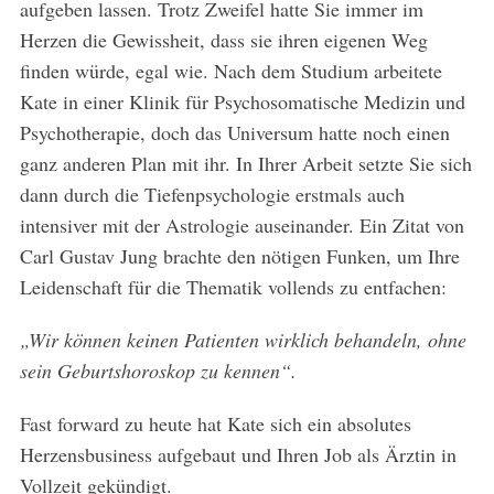
aufgeben lassen. Trotz Zweifel hatte Sie immer im
Herzen die Gewissheit, dass sie ihren eigenen Weg
finden würde, egal wie. Nach dem Studium arbeitete
S
e
Kate in einer Klinik für Psychosomatische Medizin und
a
Psychotherapie, doch das Universum hatte noch einen
r
ganz anderen Plan mit ihr. In Ihrer Arbeit setzte Sie sich
c
dann durch die Tiefenpsychologie erstmals auch
h
f
intensiver mit der Astrologie auseinander. Ein Zitat von
o
Carl Gustav Jung brachte den nötigen Funken, um Ihre
r
Leidenschaft für die Thematik vollends zu entfachen:
:
„Wir können keinen Patienten wirklich behandeln, ohne
sein Geburtshoroskop zu kennen“.
Fast forward zu heute hat Kate sich ein absolutes
Herzensbusiness aufgebaut und Ihren Job als Ärztin in
Vollzeit gekündigt.